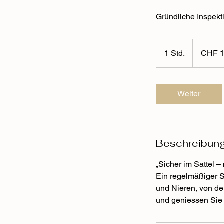
Gründliche Inspekti
119
Schweizer
1 Std.
1
CHF 
Franken
S
t
d
Weiter
Beschreibun
„Sicher im Sattel –
Ein regelmäßiger S
und Nieren, von de
und geniessen Sie 